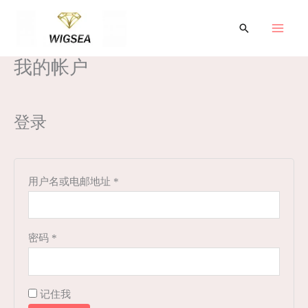
跳
至
搜
索
内
我的帐户
容
必
必
填
填
登录
用户名或电邮地址
*
密码
*
记住我