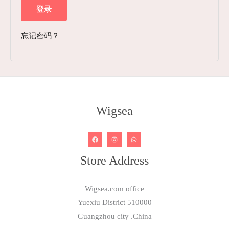
登录
忘记密码？
Wigsea
Store Address
Wigsea.com office
Yuexiu District 510000
Guangzhou city .China