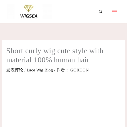
跳
至
搜
索
内
容
Short curly wig cute style with
material 100% human hair
发表评论
/
Lace Wig Blog
/ 作者：
GORDON